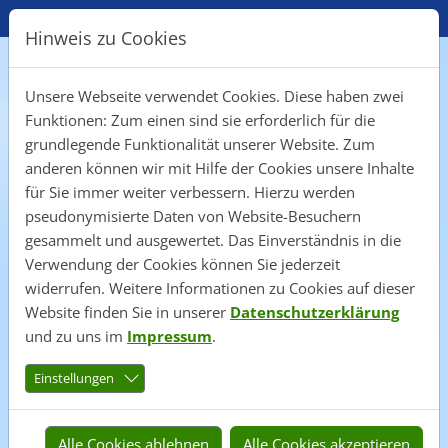
Direkt zur Hauptnavigation springen
Direkt zum Inhalt springen
Zur Unternavigation springen
Aktuelles
Datenschutz
Impressum
Hinweis zu Cookies
Unsere Webseite verwendet Cookies. Diese haben zwei
Funktionen: Zum einen sind sie erforderlich für die
grundlegende Funktionalität unserer Website. Zum
anderen können wir mit Hilfe der Cookies unsere Inhalte
Home
Startseite
für Sie immer weiter verbessern. Hierzu werden
Flämingdorf
pseudonymisierte Daten von Website-Besuchern
gesammelt und ausgewertet. Das Einverständnis in die
Bardenitz-Pechüle
Verwendung der Cookies können Sie jederzeit
widerrufen. Weitere Informationen zu Cookies auf dieser
Website finden Sie in unserer
Datenschutzerklärung
Einladung zur Eröffnung der
und zu uns im
Impressum
.
Bogenschiessanlage
Einstellungen
Alle Cookies ablehnen
Alle Cookies akzeptieren